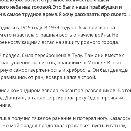
ого неба над головой. Это были наши прабабушки и
в самое трудное время. Я хочу рассказать про своего…
ился в 1919 году. В 1939 году он был призван на
м его и застала страшная весть о начале войны. Не
военнослужащими встал на защиту родного города.
й прадед, была переброшена в Тулу. Там они вместе с
наступление фашистов, рвавшихся к Москве. В этих
рную самоотверженность и храбрость. Он был дважды
правившись от ран, возвращался в строй.
чили командиром взвода курсантов-разведчиков. В это
од Данцинг, а также форсировал реку Одер, проявляя
ника.
душка получил тяжелое ранение и потерял ногу. Казалось
. Но мой прадед продолжал сражаться, пусть и в тылу,