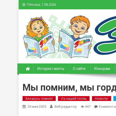
Пятница, 7.08.2026
Зорька. Газета для де
История газеты
О сайте
Юнкорам
Мы помним, мы горд
Беларусь помнит
Из нашей почты
Новости
Коммента
20 мая 2025
Веб-редактор
447