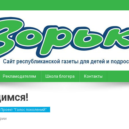
тей и подростков
Рекламодателям
Школа блогера
Контакты
имся!
Проект "Голос поколений"
on
рии
Мы