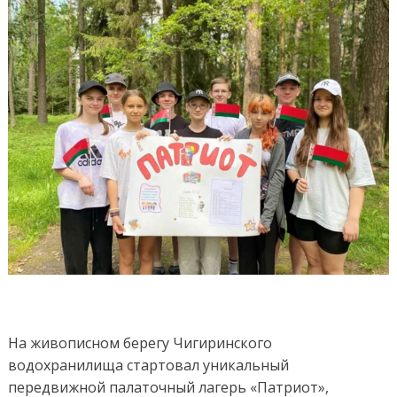
на
бере
озер
На живописном берегу Чигиринского
водохранилища стартовал уникальный
передвижной палаточный лагерь «Патриот»,