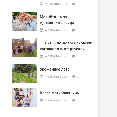
0
5 августа 2026
Моя тётя – моя
вдохновительница
0
4 августа 2026
«КРУТО» по-новосёлковски:
«Агронавты» стартовали!
.
0
4 августа 2026
Урожайное лето
0
4 августа 2026
Краса Мстиславщины
0
4 августа 2026