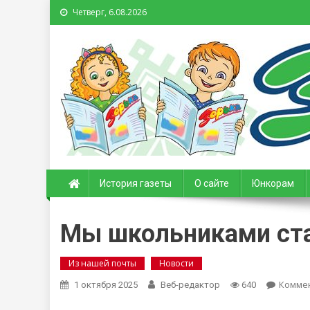
Четверг, 6.08.2026
Зорька. Газета для де
История газеты
О сайте
Юнкорам
Мы школьниками ст
Из нашей почты
Новости
Комме
1 октября 2025
Веб-редактор
640