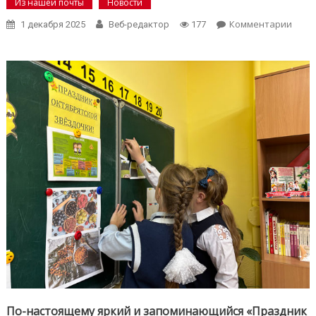
Из нашей почты
Новости
on
Комментарии
1 декабря 2025
Веб-редактор
177
Сияе
ярче
звёзд
«Пра
октя
звёз
встр
новы
октяб
По-настоящему яркий и запоминающийся «Праздник