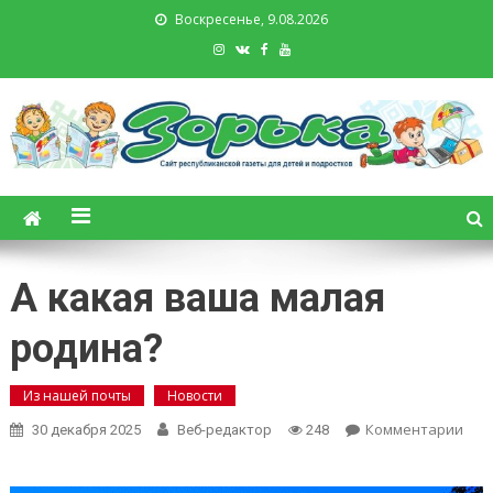
Воскресенье, 9.08.2026
Зорька. Газета для детей и
подростков
А какая ваша малая
родина?
Из нашей почты
Новости
on
Комментарии
30 декабря 2025
Веб-редактор
248
А
как