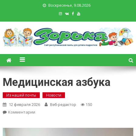
Воскресенье, 9.08.2026
Зорька. Газета для детей и
подростков
Медицинская азбука
Из нашей почты
Новости
12 февраля 2026
Веб-редактор
150
on
Комментарии
Медицинская
азбука