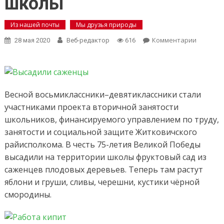
школы
Из нашей почты
Мы друзья природы
on
Комментарии
28 мая 2020
Веб-редактор
616
Высадил
фруктов
саженц
ученики
Красноб
Весной восьмиклассники–девятиклассники стали
детског
участниками проекта вторичной занятости
сада–
школьников, финансируемого управлением по труду,
средней
школы
занятости и социальной защите Житковичского
райисполкома. В честь 75-летия Великой Победы
высадили на территории школы фруктовый сад из
саженцев плодовых деревьев. Теперь там растут
яблони и груши, сливы, черешни, кустики чёрной
смородины.