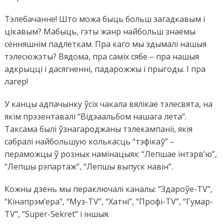
Тэлебачанне! Што можа быць больш загадкавым і
цікавым? Мабыць, гэты жанр найбольш знаёмы
сённяшнім падлеткам. Пра каго мы здымалі нашыя
тэлесюжэты? Вядома, пра саміх сябе – пра нашыя
адкрыцці і дасягненні, падарожжы і прыгоды. І пра
лагер!
У канцы адпачынку ўсіх чакала вялікае тэлесвята, на
якім прэзентавалі “Відэаальбом нашага лета”.
Таксама былі ўзнагароджаны тэлекампаніі, якія
сабралі найбольшую колькасць “тэфікаў” –
пераможцы ў розных намінацыях: “Лепшае інтэрв’ю”,
“Лепшы рэпартаж”, “Лепшы выпуск навін”.
Кожны дзень мы пераключалі каналы: “Здароўе-ТV”,
“Кінапрэм’ера”, “Муз-ТV”, “Хатні”, “Профі-ТV”, “Гумар-
ТV”, “Super-Sekret” і іншыя.