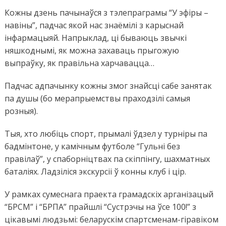
Кожны дзень пачынаўся з тэлепраграмы “У эфіры –
навіны”, падчас якой нас знаёмілі з карыснай
інфармацыяй. Напрыклад, ці бываюць звычкі
няшкоднымі, як можна захаваць прыгожую
выпраўку, як правільна харчавацца…
Падчас адпачынку кожны змог знайсці сабе занятак
па душы (бо мерапрыемствы праходзілі самыя
розныя).
Тыя, хто любіць спорт, прымалі ўдзел у турніры па
бадмінтоне, у камічным футболе “Гульні без
правілаў”, у спаборніцтвах па скіппінгу, шахматных
баталіях. Ладзіліся экскурсіі ў конны клуб і цір.
У рамках сумеснага праекта грамадскіх арганізацый
“БРСМ” і “БРПА” прайшлі “Сустрэчы на ўсе 100!” з
цікавымі людзьмі: беларускім спартсменам-гіравіком