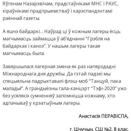
Яўгенам Назарэвічам, прадстаўнікамі МНС і РАУС,
кіраўнікамі прадпрыемстваў і карэспандэнтамі
раённай газеты.
А яшчэ байдаркі… Наўрад ці ў кожным лагеры ёсць
магчымасць займацца ў аб’яднанні “Грэбля на
байдарках і каноэ”. У нашым лагеры такая
магчымасць была.
Завяршылася лагерная змена як раз напярэдадні
Міжнароднага дня дружбы. Да гэтай падзеі мы
спецыяльна падрыхтавалі флэш-моб “Танцуй, пака
малады!”. А грандыёзны гала-канцэрт “Тэфі-2020” ужо
без усялякіх сумненняў запомніцца кожнаму, хто
адпачываў у крэатыўным лагеры.
Анастасія ПЕРАВІСПА,
г. Шчучын, СШ №2, 8 клас.