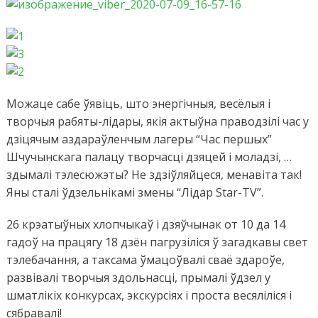
або
Здым
тэлес
Можаце сабе ўявіць, што энергічныя, весёлыя і
творчыя рабяты-лідары, якія актыўна праводзілі час у
дзіцячым аздараўленчым лагеры “Час першых”
Шчучынскага палацу творчасці дзяцей і моладзі, …
здымалі тэлесюжэты? Не здзіўляйцеся, менавіта так!
Яны сталі ўдзельнікамі змены “Лідар Star-ТV”.
26 крэатыўных хлопчыкаў і дзяўчынак от 10 да 14
гадоў на працягу 18 дзён пагрузіліся ў загадкавы свет
тэлебачання, а таксама ўмацоўвалі сваё здароўе,
развівалі творчыя здольнасці, прымалі ўдзел у
шматлікіх конкурсах, экскурсіях і проста весяліліся і
сябравалі!