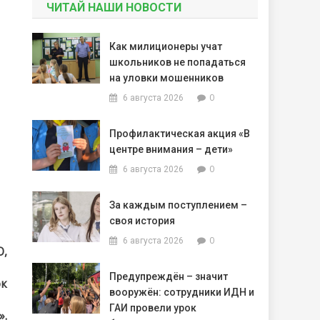
ЧИТАЙ НАШИ НОВОСТИ
Как милиционеры учат
школьников не попадаться
на уловки мошенников
0
6 августа 2026
Профилактическая акция «В
центре внимания – дети»
0
6 августа 2026
За каждым поступлением –
своя история
0
6 августа 2026
О,
Предупреждён – значит
ок
вооружён: сотрудники ИДН и
ГАИ провели урок
».