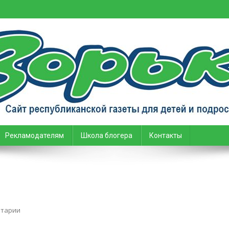
тей и подростков
Рекламодателям
Школа блогера
Контакты
on
тарии
Добрая