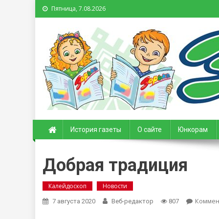
Пятница, 7.08.2026
Зорька. Газета для де
История газеты
О сайте
Юнкорам
Добрая традиция
Калейдоскоп
Новости
Коммен
7 августа 2020
Веб-редактор
807