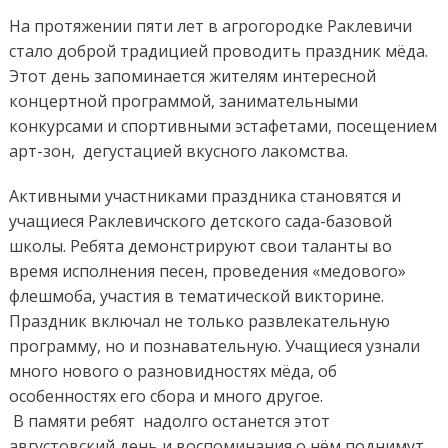
мёд
На протяжении пяти лет в агрогородке Раклевичи
стало доброй традицией проводить праздник мёда.
Этот день запоминается жителям интересной
концертной программой, занимательными
конкурсами и спортивными эстафетами, посещением
арт-зон, дегустацией вкусного лакомства.
Активными участниками праздника становятся и
учащиеся Раклевичского детского сада-базовой
школы. Ребята демонстрируют свои таланты во
время исполнения песен, проведения «медового»
флешмоба, участия в тематической викторине.
Праздник включал не только развлекательную
программу, но и познавательную. Учащиеся узнали
много нового о разновидностях мёда, об
особенностях его сбора и много другое.
В памяти ребят надолго останется этот
августовский день и воспоминания о нём поднимут