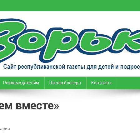
тей и подростков
Рекламодателям
Школа блогера
Контакты
ем вместе»
on
арии
Новая