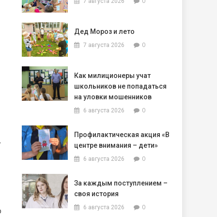
0
7 августа 2026
Дед Мороз и лето
0
7 августа 2026
Как милиционеры учат
школьников не попадаться
на уловки мошенников
0
6 августа 2026
Профилактическая акция «В
.
центре внимания – дети»
0
6 августа 2026
За каждым поступлением –
своя история
0
6 августа 2026
о