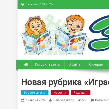
Пятница, 7.08.2026
Зорька. Газета для де
История газеты
О сайте
Юнкорам
Новая рубрика «Игра
Играем вместе
Новости
Редакция
Коммент
17 июня 2022
Веб-редактор
505