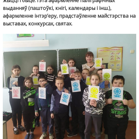
жыцці і быце: гэта афармленне паліграфічных
выданняў (паштоўкі, кнігі, календары і інш.),
афармленне інтэр’еру, прадстаўленне майстэрства на
выставах, конкурсах, святах.