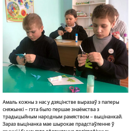
ў
век
ідзе
майст
Амаль кожны з нас у дзяцінстве выразаў з паперы
сняжынкі – гэта было першае знаёмства з
традыцыйным народным рамяством – выцінанкай.
Зараз выцінанка мае шырокае прадстаўленне ў