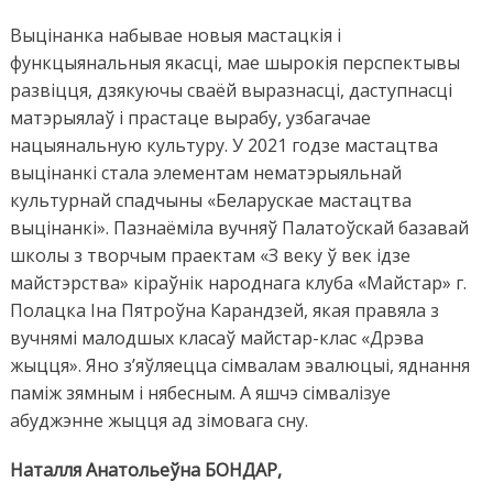
Выцінанка набывае новыя мастацкія і
функцыянальныя якасці, мае шырокія перспектывы
развіцця, дзякуючы сваёй выразнасці, даступнасці
матэрыялаў і прастаце вырабу, узбагачае
нацыянальную культуру. У 2021 годзе мастацтва
выцінанкі стала элементам нематэрыяльнай
культурнай спадчыны «Беларускае мастацтва
выцінанкі». Пазнаёміла вучняў Палатоўскай базавай
школы з творчым праектам «З веку ў век ідзе
майстэрства» кіраўнік народнага клуба «Майстар» г.
Полацка Іна Пятроўна Карандзей, якая правяла з
вучнямі малодшых класаў майстар-клас «Дрэва
жыцця». Яно з’яўляецца сімвалам эвалюцыі, яднання
паміж зямным і нябесным. А яшчэ сімвалізуе
абуджэнне жыцця ад зімовага сну.
Наталля Анатольеўна БОНДАР,