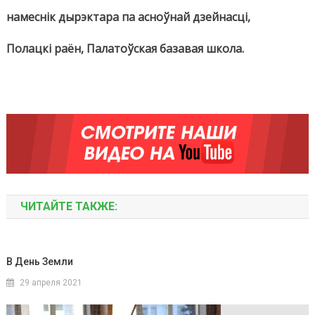
намеснік дырэктара па асноўнай дзейнасці,
Полацкі раён, Палатоўская базавая школа.
ЧИТАЙТЕ ТАКЖЕ:
В День Земли
29 апреля 2021