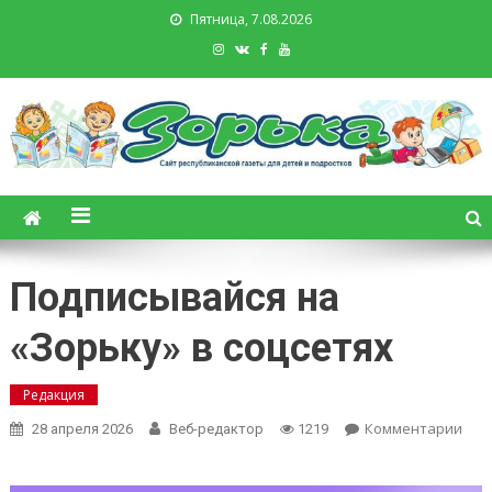
Пятница, 7.08.2026
Зорька. Газета для детей и
подростков
Подписывайся на
«Зорьку» в соцсетях
Редакция
on
Комментарии
28 апреля 2026
Веб-редактор
1219
Под
на