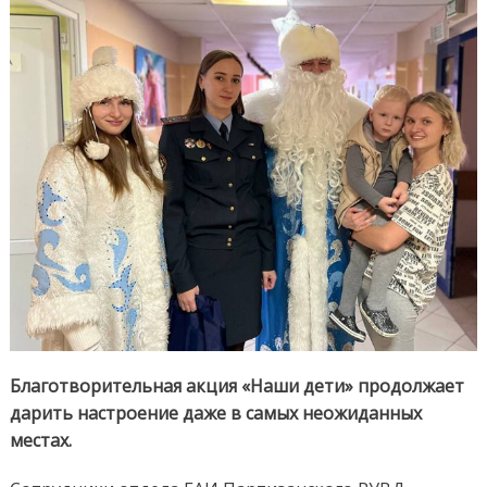
радо
в
детс
глаза
Благотворительная акция «Наши дети» продолжает
дарить настроение даже в самых неожиданных
местах.