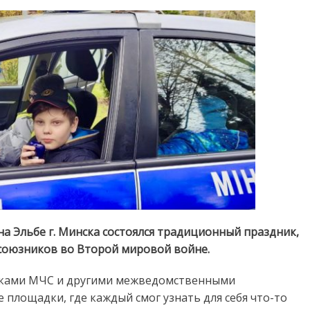
за
безопасность
наших
детей!
на Эльбе г. Минска состоялся традиционный праздник,
 союзников во Второй мировой войне.
никами МЧС и другими межведомственными
площадки, где каждый смог узнать для себя что-то