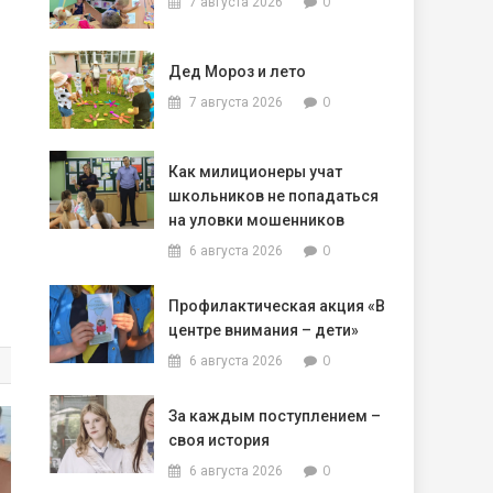
0
7 августа 2026
Дед Мороз и лето
0
7 августа 2026
Как милиционеры учат
школьников не попадаться
на уловки мошенников
0
6 августа 2026
Профилактическая акция «В
центре внимания – дети»
0
6 августа 2026
За каждым поступлением –
своя история
0
6 августа 2026