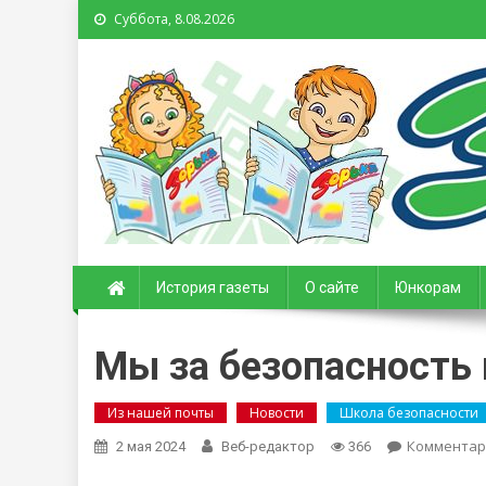
Суббота, 8.08.2026
Зорька. Газета для де
История газеты
О сайте
Юнкорам
Мы за безопасность 
Из нашей почты
Новости
Школа безопасности
Комментар
2 мая 2024
Веб-редактор
366