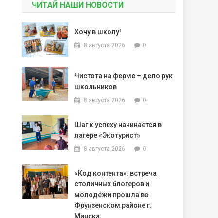
ЧИТАЙ НАШИ НОВОСТИ
Хочу в школу!
0
8 августа 2026
Чистота на ферме – дело рук
школьников
0
8 августа 2026
Шаг к успеху начинается в
лагере «Экотурист»
0
8 августа 2026
«Код контента»: встреча
столичных блогеров и
молодёжи прошла во
Фрунзенском районе г.
Минска