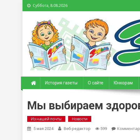
Суббота, 8.08.2026
Зорька. Газета для де
История газеты
О сайте
Юнкорам
Мы выбираем здоро
Из нашей почты
Новости
Комментар
5 мая 2024
Веб-редактор
599