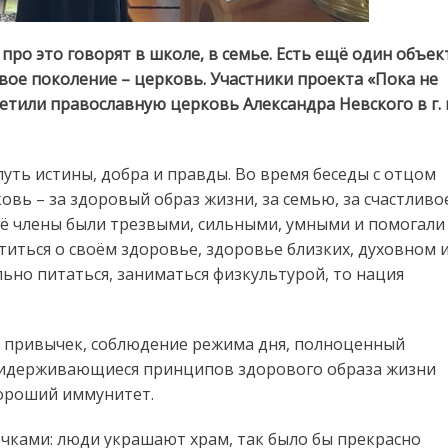
ро это говорят в школе, в семье. Есть ещё один объек
ое поколение – церковь. Участники проекта «Пока не
или православную церковь Александра Невского в г. 
ть истины, добра и правды. Во время беседы с отцом
вь – за здоровый образ жизни, за семью, за счастливо
 её члены были трезвыми, сильными, умными и помогали
отиться о своём здоровье, здоровье близких, духовном 
ьно питаться, заниматься физкультурой, то нация
х привычек, соблюдение режима дня, полноценный
придерживающиеся принципов здорового образа жизни
хороший иммунитет.
очками: люди украшают храм, так было бы прекрасно