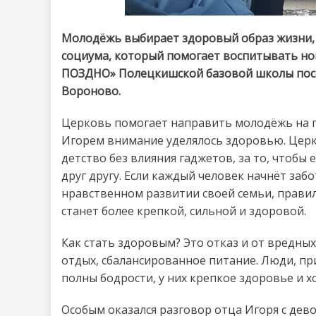
Молодёжь выбирает здоровый образ жизни, п
социума, который помогает воспитывать нов
ПОЗДНО» Полецкишской базовой школы посет
Вороново.
Церковь помогает направить молодёжь на пу
Игорем внимание уделялось здоровью. Церко
детство без влияния гаджетов, за то, чтобы
друг другу. Если каждый человек начнёт заб
нравственном развитии своей семьи, правил
станет более крепкой, сильной и здоровой.
Как стать здоровым? Это отказ и от вредны
отдых, сбалансированное питание. Люди, 
полны бодрости, у них крепкое здоровье и 
Особым оказался разговор отца Игоря с дев