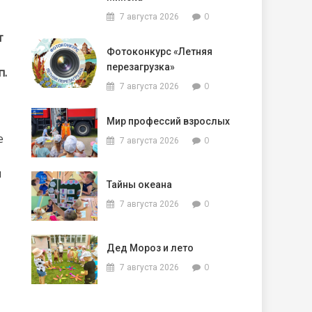
0
7 августа 2026
т
Фотоконкурс «Летняя
перезагрузка»
п.
0
7 августа 2026
Мир профессий взрослых
е
0
7 августа 2026
и
Тайны океана
0
7 августа 2026
Дед Мороз и лето
0
7 августа 2026