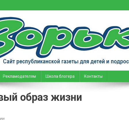
тей и подростков
Рекламодателям
Школа блогера
Контакты
вый образ жизни
on
ии
Мы