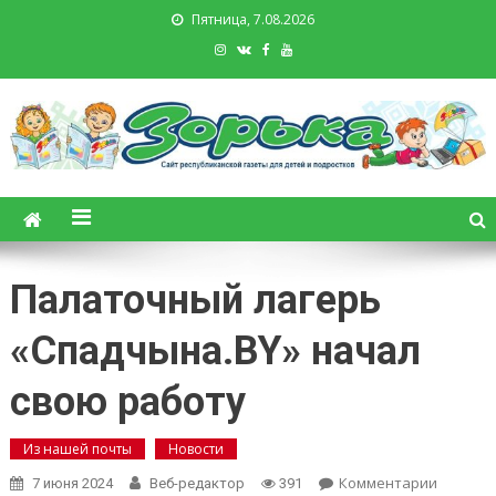
Пятница, 7.08.2026
Зорька. Газета для детей и
подростков
Палаточный лагерь
«Спадчына.BY» начал
свою работу
Из нашей почты
Новости
on
Комментарии
7 июня 2024
Веб-редактор
391