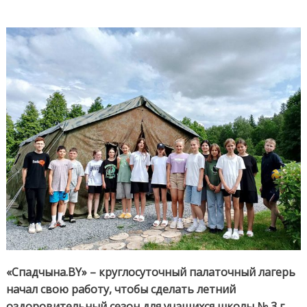
Палато
лагерь
«Спадчы
начал
свою
работу
«Спадчына.BY» – круглосуточный палаточный лагерь
начал свою работу, чтобы сделать летний
оздоровительный сезон для учащихся школы № 3 г.