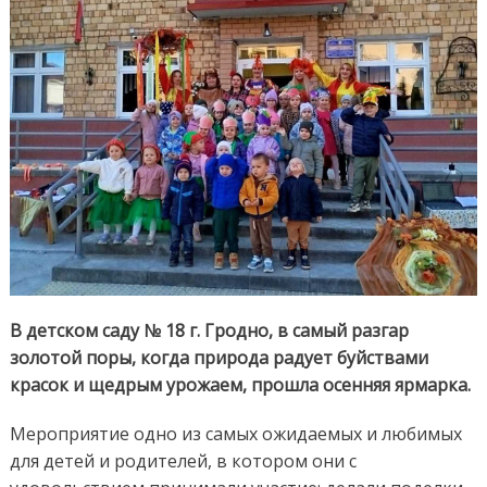
в
дет
сад
В детском саду № 18 г. Гродно, в самый разгар
золотой поры, когда природа радует буйствами
красок и щедрым урожаем, прошла осенняя ярмарка.
Мероприятие одно из самых ожидаемых и любимых
для детей и родителей, в котором они с