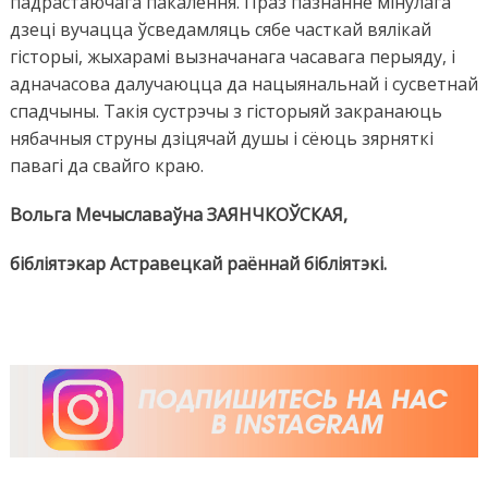
падрастаючага пакалення. Праз пазнанне мінулага
дзеці вучацца ўсведамляць сябе часткай вялікай
гісторыі, жыхарамі вызначанага часавага перыяду, і
адначасова далучаюцца да нацыянальнай і сусветнай
спадчыны. Такія сустрэчы з гісторыяй закранаюць
нябачныя струны дзіцячай душы і сёюць зярняткі
павагі да свайго краю.
Вольга Мечыславаўна ЗАЯНЧКОЎСКАЯ,
бібліятэкар Астравецкай раённай бібліятэкі.