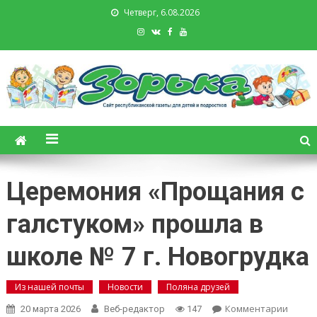
Четверг, 6.08.2026
Зорька. Газета для детей и
подростков
Церемония «Прощания с
галстуком» прошла в
школе № 7 г. Новогрудка
Из нашей почты
Новости
Поляна друзей
on
Комментарии
20 марта 2026
Веб-редактор
147