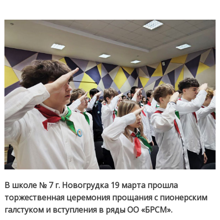
Церем
«Прощ
с
галсту
прошл
в
школе
№
7
г.
Новог
В школе № 7 г. Новогрудка 19 марта прошла
торжественная церемония прощания с пионерским
галстуком и вступления в ряды ОО «БРСМ».