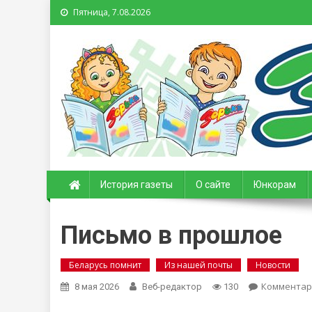
Пятница, 7.08.2026
Зорька. Газета для де
История газеты
О сайте
Юнкорам
Письмо в прошлое
Беларусь помнит
Из нашей почты
Новости
Комментар
8 мая 2026
Веб-редактор
130