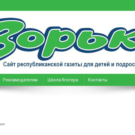
тей и подростков
Рекламодателям
Школа блогера
Контакты
on
ии
Письмо