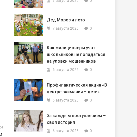
0
7 августа 2026
Дед Мороз и лето
0
7 августа 2026
Как милиционеры учат
школьников не попадаться
на уловки мошенников
0
6 августа 2026
Профилактическая акция «В
центре внимания – дети»
0
6 августа 2026
За каждым поступлением –
своя история
ля
0
6 августа 2026
м