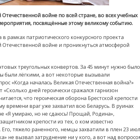
Отечественной войне по всей стране, во всех учебных
мероприятия, посвящённые этому великому событию.
ка в рамках патриотического конкурсного проекта
й Отечественной войне и проникнуться атмосферой
нтовых треугольных конвертов. За 45 минут нужно было
ы были лёгкими, а вот некоторые вызывали
прос «Когда началась Великая Отечественная война?»
т «Сколько дней героически сражался гарнизон
читается, что героическая оборона Брестской крепости
му времени враг уже захватил всю Беларусь. В руинах
е «Я умираю, но не сдаюсь! Прощай, Родина»,
 защитником крепости из тех, о ком известно
 Его, тяжело раненного, немцы захватили в плен 23 ию
а» не вызвал затруднение ни у кого, а вот над вопросо