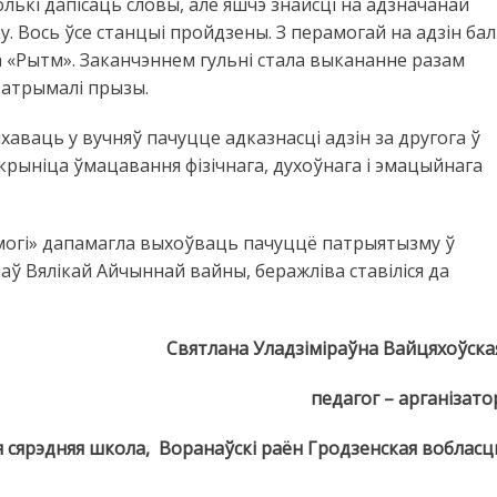
олькі дапісаць словы, але яшчэ знайсці на адзначанай
ку. Вось ўсе станцыі пройдзены. З перамогай на адзін бал
 «Рытм». Заканчэннем гульні стала выкананне разам
і атрымалі прызы.
хаваць у вучняў пачуцце адказнасці адзін за другога ў
 крыніца ўмацавання фізічнага, духоўнага і эмацыйнага
амогі» дапамагла выхоўваць пачуццё патрыятызму ў
наў Вялікай Айчыннай вайны, беражліва ставіліся да
Святлана Уладзіміраўна Вайцяхоўска
педагог – арганізато
 сярэдняя школа, Воранаўскі раён Гродзенская вобласц