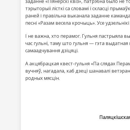
заданне «Піянерскі квіз», патрэбна было не т
тэрыторыіі лісткі са словамі і скласці прымаў
раней і правільна выканала заданне каманда
песні «Разам весела крочыць». Усе удзельнік
І не важна, хто перамог. Гульня пастрыяла вы
час гульні, таму што гульня — гэта выдатная
самаадчування дзіцяці.
А акцябрацкая квест-гульня «Па слядах Пер
вучняў, нагадала, каб дзеці шанавалі ветэра
родных мясцін.
Паляцкішская