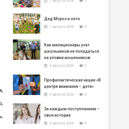
0
7 августа 2026
Дед Мороз и лето
0
7 августа 2026
Как милиционеры учат
школьников не попадаться
на уловки мошенников
0
6 августа 2026
Профилактическая акция «В
центре внимания – дети»
я,
0
6 августа 2026
р,
За каждым поступлением –
своя история
ь.
0
6 августа 2026