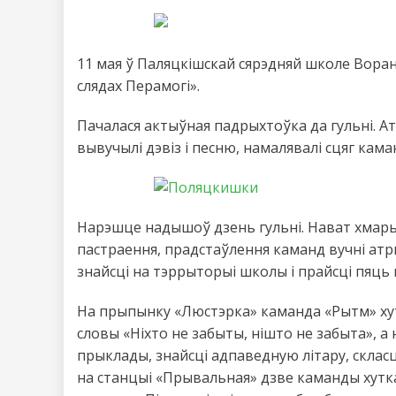
11 мая ў Паляцкішскай сярэдняй школе Воран
слядах Перамогі».
Пачалася актыўная падрыхтоўка да гульні. А
вывучылі дэвіз і песню, намалявалі сцяг кама
Нарэшце надышоў дзень гульні. Нават хмары 
пастраення, прадстаўлення каманд вучні атр
знайсці на тэррыторыі школы і прайсці пяць
На прыпынку «Люстэрка» каманда «Рытм» хут
словы «Ніхто не забыты, нішто не забыта», 
прыклады, знайсці адпаведную літару, скласці
на станцыі «Прывальная» дзве каманды хутка