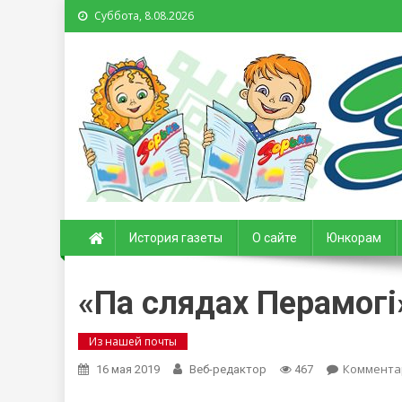
Суббота, 8.08.2026
Зорька. Газета для де
История газеты
О сайте
Юнкорам
«Па слядах Перамогі
Из нашей почты
Коммента
16 мая 2019
Веб-редактор
467