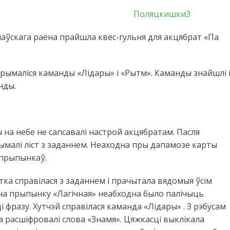
слядах
Перамогі»
аўскага раёна прайшла квес-гульня для акцябрат «Па
трымаліся каманды «Лідары» і «Рытм». Каманды знайшлі 
нды.
на небе не сапсавалі настрой акцябратам. Пасля
ымалі ліст з заданнем. Неаходна пры дапамозе карты
 прыпынкаў.
ка справілася з заданнем і прачытала вядомыя ўсім
а на прыпынку «Лагічная» неабходна было палічыць
 фразу. Хутчэй справілася каманда «Лідары» . З рэбусам
 расшіфровалі слова «Знамя». Цяжкасці выклікала