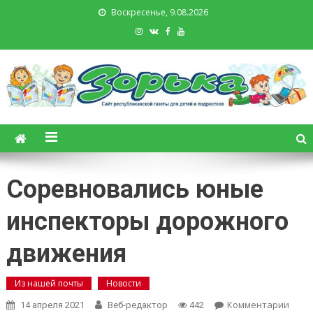
Воскресенье, 9.08.2026
Зорька. Газета для детей и
подростков
Соревновались юные
инспекторы дорожного
движения
Из нашей почты
Новости
on
Комментарии
14 апреля 2021
Веб-редактор
442