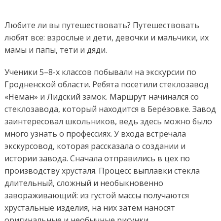
прош
и
наст
Любите ли вы путешествовать? Путешествовать
любят все: взрослые и дети, девочки и мальчики, их
мамы и папы, тети и дяди.
Ученики 5–8-х классов побывали на экскурсии по
Гродненской области. Ребята посетили стеклозавод
«Нёман» и Лидский замок. Маршрут начинался со
стеклозавода, который находится в Берёзовке. Завод
заинтересовал школьников, ведь здесь можно было
много узнать о профессиях. У входа встречала
экскурсовод, которая рассказала о создании и
истории завода. Сначала отправились в цех по
производству хрусталя. Процесс выплавки стекла
длительный, сложный и необыкновенно
завораживающий: из густой массы получаются
хрустальные изделия, на них затем наносят
оригинальные и необычные рисунки.