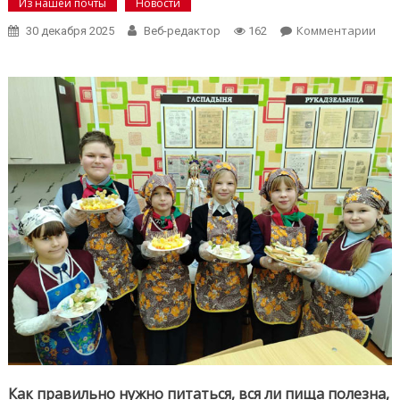
Из нашей почты
Новости
on
Комментарии
30 декабря 2025
Веб-редактор
162
Шко
Мог
рай
рас
фор
здо
пит
Как правильно нужно питаться, вся ли пища полезна,