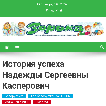
Четверг, 6.08.2026
Зорька. Газета для детей и
подростков
История успеха
Надежды Сергеевны
Касперович
Белорусочка
Год белорусской женщины
Из нашей почты
Новости