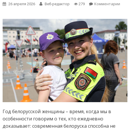
on
Комментарии
26 апреля 2026
Веб-редактор
279
Исто
успе
Наде
Серг
Касп
Год белорусской женщины – время, когда мы в
особенности говорим о тех, кто ежедневно
доказывает: современная белоруска способна не