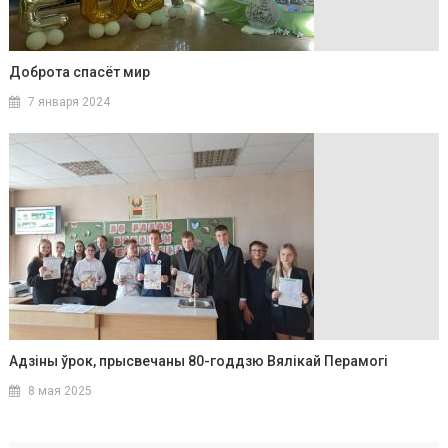
Доброта спасёт мир
7 января 2024
Адзіны ўрок, прысвечаны 80-годдзю Вялікай Перамогі
8 мая 2025