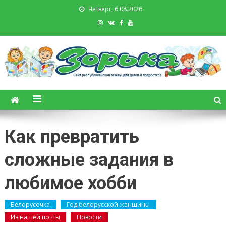
Четверг, 6.08.2026
Зорька. Газета для детей и
подростков
Как превратить
сложные задания в
любимое хобби
Белорусочка
Год белорусской женщины
Из нашей почты
Новости