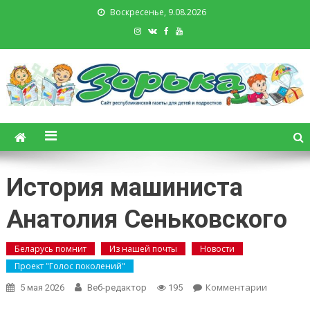
Воскресенье, 9.08.2026
Зорька. Газета для детей и
подростков
История машиниста
Анатолия Сеньковского
Беларусь помнит
Из нашей почты
Новости
Проект "Голос поколений"
on
Комментарии
5 мая 2026
Веб-редактор
195
История