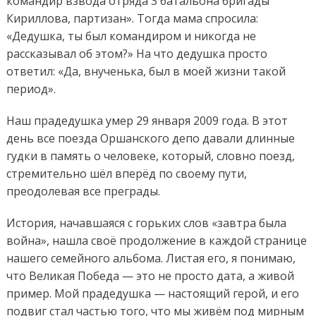
командир взвода отряда 3 батальона бригады
Кириллова, партизан». Тогда мама спросила:
«Дедушка, ты был командиром и никогда не
рассказывал об этом?» На что дедушка просто
ответил: «Да, внученька, был в моей жизни такой
период».
Наш прадедушка умер 29 января 2009 года. В этот
день все поезда Оршанского депо давали длинные
гудки в память о человеке, который, словно поезд,
стремительно шёл вперёд по своему пути,
преодолевая все преграды.
История, начавшаяся с горьких слов «завтра была
война», нашла своё продолжение в каждой странице
нашего семейного альбома. Листая его, я понимаю,
что Великая Победа — это не просто дата, а живой
пример. Мой прадедушка — настоящий герой, и его
подвиг стал частью того, что мы живём под мирным