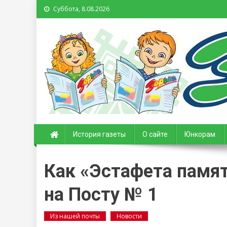
Суббота, 8.08.2026
Зорька. Газета для де
История газеты
О сайте
Юнкорам
Как «Эстафета памят
на Посту № 1
Из нашей почты
Новости