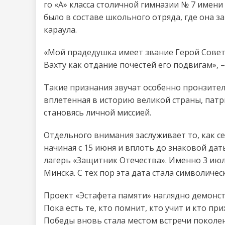
го «А» класса столичной гимназии № 7 имени
было в составе школьного отряда, где она
караула.
«Мой прадедушка имеет звание Герой Советс
Вахту как отдание почестей его подвигам», –
Такие признания звучат особенно пронзитель
вплетенная в историю великой страны, пат
становясь личной миссией.
Отдельного внимания заслуживает то, как с
начиная с 15 июня и вплоть до знаковой да
лагерь «Защитник Отечества». Именно 3 июля
Минска. С тех пор эта дата стала символичес
Проект «Эстафета памяти» наглядно демонст
Пока есть те, кто помнит, кто учит и кто пр
Победы вновь стала местом встречи поколени