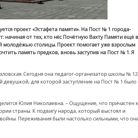
ется проект «Эстафета памяти». На Пост № 1 города-
: начиная от тех, кто нёс Почётную Вахту Памяти ещё 
ей молодёжью столицы. Проект помогает уже взрослым
очтить память предков, вновь заступив на Пост № 1. Я
зловская. Сегодня она педагог-организатор школы № 12
ой девушкой, для которой заступление на Пост № 1 было
 делится Юлия Николаевна. – Ощущение, что причастен 
тории страны. К подвигу народа, который выстоял и
 войны. Переживания были настолько сильными, что он