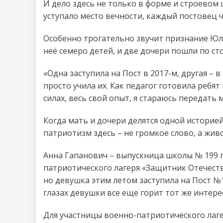
И дело здесь не только в форме и строевом ш
уступало место вечности, каждый постовец 
Особенно трогательно звучит признание Юли
неё семеро детей, и две дочери пошли по ст
«Одна заступила на Пост в 2017-м, другая – в 
просто учила их. Как педагог готовила ребят
силах, весь свой опыт, я стараюсь передать 
Когда мать и дочери делятся одной историе
патриотизм здесь – не громкое слово, а живо
Анна Гапанович – выпускница школы № 199 г
патриотического лагеря «Защитник Отечества
но девушка этим летом заступила на Пост №1
глазах девушки все еще горит тот же интерес
Для участницы военно-патриотического лаге