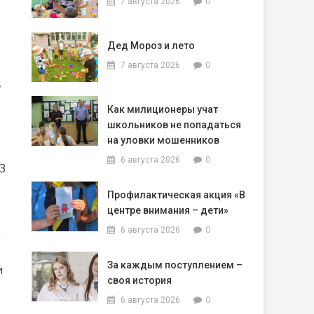
0
7 августа 2026
Дед Мороз и лето
0
7 августа 2026
в
Как милиционеры учат
школьников не попадаться
на уловки мошенников
0
6 августа 2026
3
Профилактическая акция «В
центре внимания – дети»
0
6 августа 2026
к
За каждым поступлением –
и
своя история
0
6 августа 2026