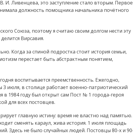
 В. И. Ливенцева, это заступление стало вторым. Первое
 занимала должность помощника начальника почётного
кого Союза, поэтому я считаю своим долгом нести эту
 делится Вирсавия.
но. Когда за спиной подростка стоит история семьи,
риотизм перестает быть абстрактным понятием,
егодня воспитывается преемственность. Ежегодно,
ты 3 июля, в столице работает военно-патриотический
 в 1984 году был открыт сам Пост № 1 города-героя
кой для всех постовцев.
рирует главную истину: время не властно над памятью.
иходит сменять караул, жива история. 1 июля площадь
й. Здесь не было случайных людей. Постовцы 80-х и 90