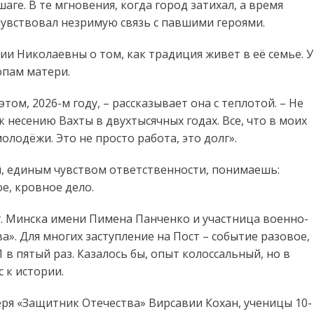
аге. В те мгновения, когда город затихал, а время
чувствовал незримую связь с павшими героями.
и Николаевны о том, как традиция живет в её семье. У
опам матери.
этом, 2026-м году, – рассказывает она с теплотой. – Не
 к несению Вахты в двухтысячных годах. Все, что в моих
молодёжи. Это не просто работа, это долг».
й, единым чувством ответственности, понимаешь:
е, кровное дело.
. Минска имени Пимена Панченко и участница военно-
». Для многих заступление на Пост – событие разовое,
 в пятый раз. Казалось бы, опыт колоссальный, но в
 к истории.
ря «Защитник Отечества» Вирсавии Кохан, ученицы 10-