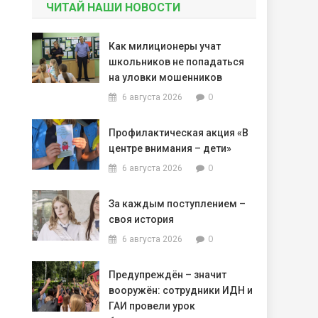
ЧИТАЙ НАШИ НОВОСТИ
Как милиционеры учат
школьников не попадаться
на уловки мошенников
0
6 августа 2026
Профилактическая акция «В
центре внимания – дети»
0
6 августа 2026
За каждым поступлением –
своя история
0
6 августа 2026
Предупреждён – значит
вооружён: сотрудники ИДН и
ГАИ провели урок