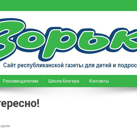
тей и подростков
Рекламодателям
Школа блогера
Контакты
ересно!
on
тарии
В