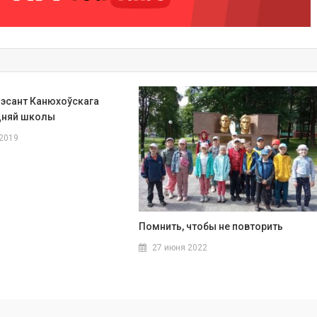
эсант Канюхоўскага
дняй школы
 2019
Помнить, чтобы не повторить
27 июня 2022