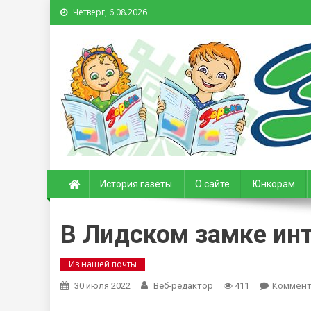
Четверг, 6.08.2026
Зорька. Газета для де
История газеты
О сайте
Юнкорам
В Лидском замке инт
Из нашей почты
Коммен
30 июля 2022
Веб-редактор
411