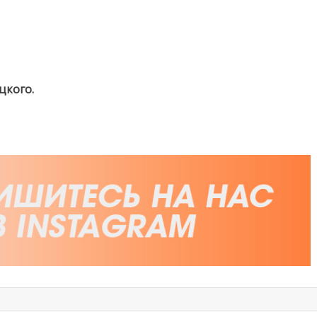
цкого.