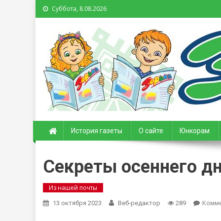
Суббота, 8.08.2026
Зорька. Газета для де
История газеты
О сайте
Юнкорам
Секреты осеннего д
Из нашей почты
Комм
13 октября 2023
Веб-редактор
289